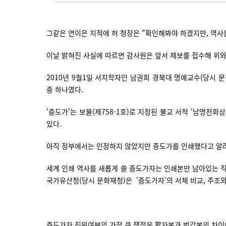
그같은 연이은 지적에 허 청장은 "확인해봐야 하겠지만, 역사
이날 밝혀진 사실에 따르면 감사원은 앞서 제보를 접수해 위와
2010년 9월1일 서지학자인 남권희 경북대 명예교수(당시 
중 하나였다.
'증도가'는 보물(제758-1호)로 지정된 불교 서적 '남명
있다.
아직 정부에서는 인정하지 않았지만 증도가를 인쇄했다고 알려진
세계 인쇄 역사를 새롭게 쓸 증도가자는 인쇄본만 남아있는 직지
국가유산청(당시 문화재청)은 '증도가자'의 서체 비교, 주조
증도가자 진위여부의 가장 큰 쟁점은 활자본과 번각본의 차이