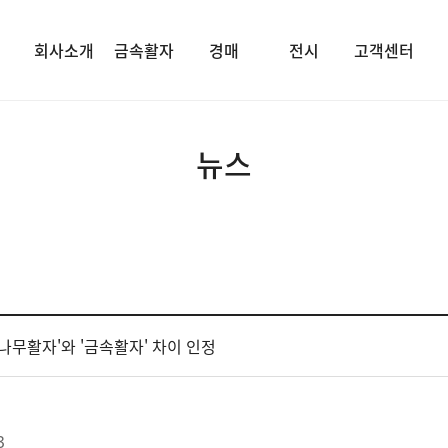
회사소개
금속활자
경매
전시
고객센터
뉴스
..'나무활자'와 '금속활자' 차이 인정
3