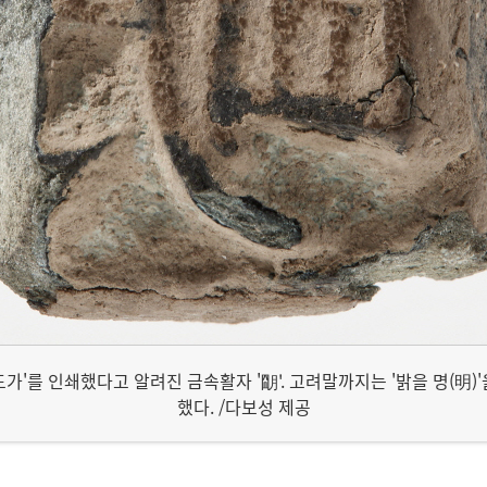
가'를 인쇄했다고 알려진 금속활자 '朙'. 고려말까지는 '밝을 명(明)
했다. /다보성 제공