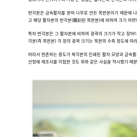
번각본은 금속활자를 본떠 나무로 만든 목판본이기 때문에 나
고 해당 활자본의 번각본(飜刻된 목판본)에 비하여 크기 마련
특히 번각본은 그 활자본에 비하여 광곽의 크기가 작고 장마다
각본(즉 목판본) 각 장의 광곽 크기는 목판의 수축 정도에 따라
따라서 현존하는 증도가 복각본의 인쇄된 활자 모양과 금속활
산청에 재조사를 이첩한 것도 위와 같은 사실을 적시했기 때문