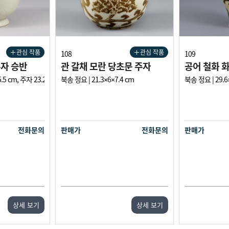
관심 작품
관심 작품
108
109
주자 승반
관 갈채 모란 당초문 주자
공어 철화 
 cm, 주자 23.2×5.5×9 cm, 승반 11.4×18.5×10.2 cm
북송 정요 | 21.3×6×7.4 cm
북송 정요 | 29.6
전화문의
판매가
전화문의
판매가
상세 보기
상세 보기