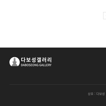
다음
맨끝
상호 : 다보성