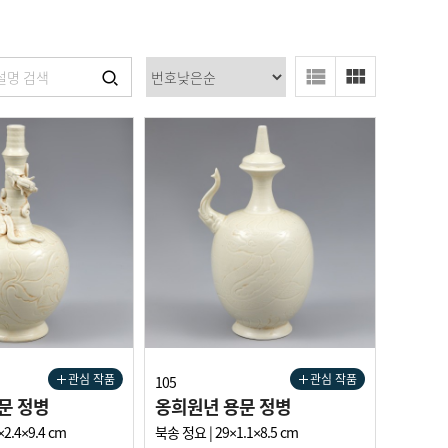
관심 작품
관심 작품
105
문 정병
옹희원년 용문 정병
2.4×9.4 cm
북송 정요 | 29×1.1×8.5 cm