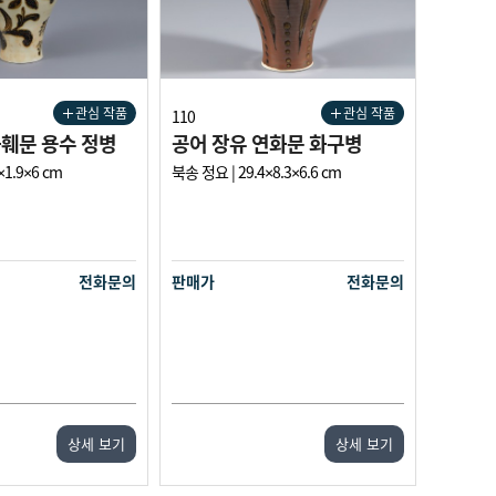
관심 작품
관심 작품
110
화훼문 용수 정병
공어 장유 연화문 화구병
×1.9×6 cm
북송 정요 | 29.4×8.3×6.6 cm
전화문의
판매가
전화문의
상세 보기
상세 보기