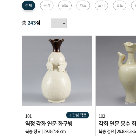
국제관
전체
옥기
회도
채도
도기
흑도
총
243
점
관심 작품
101
102
역정 각화 연문 화구병
각화 연문 봉수 
북송 정요 | 29.8×7×8 cm
북송 정요 | 29.8×8.3×6