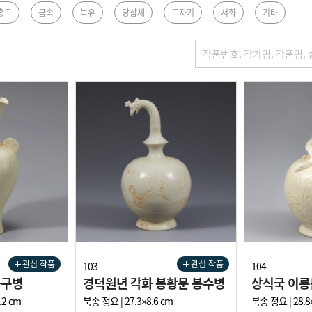
홍도
금속
녹유
당삼채
도자기
서화
기타
관심 작품
관심 작품
103
104
화구병
경덕원년 각화 봉황문 봉수병
상식국 이룡
.2 cm
북송 정요 | 27.3×8.6 cm
북송 정요 | 28.8×