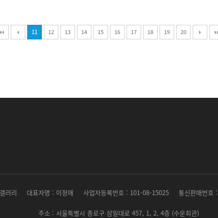
11
12
13
14
15
16
17
18
19
20
 갤러리
대표자명 : 이정애
사업자등록번호 : 101-08-15025
통신판매번호 : 
주소 : 서울특별시 종로구 삼일대로 457, 1, 2, 4층 (수운회관)