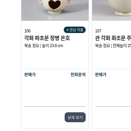
관심 작품
106
107
각화 파초문 장병 온호
관 각화 화조문 
북송 정요 | 높이 23.8 cm
북송 정요 | 전체높이 25.5
판매가
전화문의
판매가
상세 보기