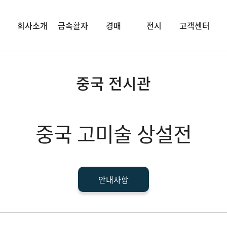
회사소개
금속활자
경매
전시
고객센터
중국 전시관
중국 고미술 상설전
안내사항